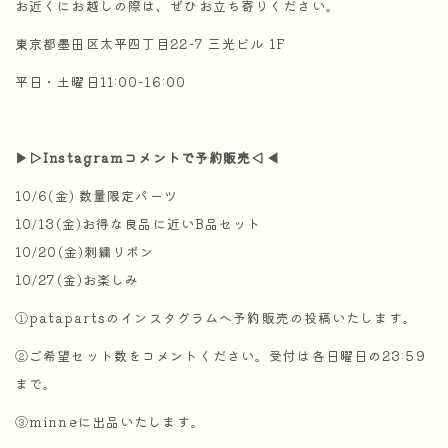
お近くにお越しの際は、ぜひお立ち寄りください。
東京都墨田区太平四丁目22-7 三光ビル 1F
平日・土曜日11:00-16:00
▶︎▷Instagramコメントで予約販売◁◀︎
10/6(金) 数量限定パーツ
10/13(金)お得な良品に近いB品セット
10/20(金)刺繍リボン
10/27(金)お楽しみ
①patapartsのインスタグラムへ予約販売の投稿いたします。
②ご希望セット数をコメントください。受付は各日曜日の23:59
まで。
③minneに出品いたします。